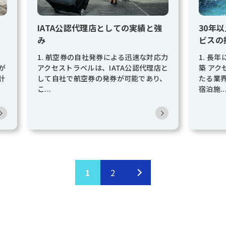
IATA公認代理店としての実績と強
30年
み
ビスの
ス
1. 航空券の自社発券による迅速な対応力
1. 長
が
アクセストラベルは、IATA公認代理店と
築 アク
計
して自社で航空券の発券が可能であり、
たる業
こ...
宿泊施..
1
2