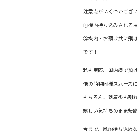
注意点がいくつかござ
①機内持ち込みされる
②機内・お預け共に飛
です！
私も実際、国内線で預
他の荷物同様スムーズ
もちろん、到着後も割
嬉しい気持ちのまま帰
今まで、風船持ち込め