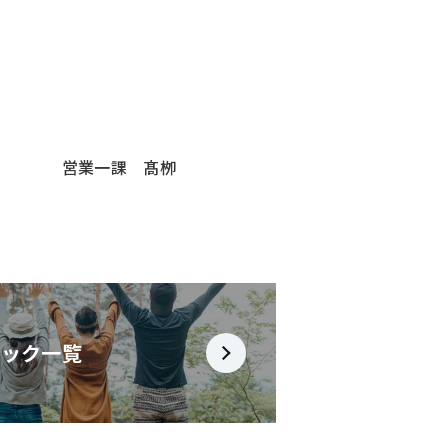
営業一課 髙栁
ピック一覧