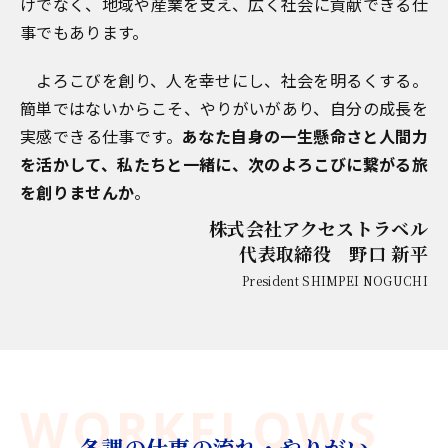
けでなく、地域や産業を支え、広く社会に貢献できる仕
事でもあります。
よろこびを創り、人を幸せにし、社会を明るくする。
簡単ではないからこそ、やりがいがあり、自分の成長を
実感できる仕事です。
あなた自身の一生懸命さと人間力
を活かして、私たちと一緒に、次のよろこびに繋がる旅
を創りませんか
。
株式会社アクセストラベル
代表取締役 野口 新平
President SHIMPEI NOGUCHI
WORKFLOWS
各課の仕事の流れ・やりがい